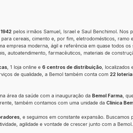
 1942
pelos irmãos Samuel, Israel e Saul Benchimol. Nos 
ara cereais, cimento e, por fim, eletrodomésticos, ramo 
a empresa moderna, ágil e referência em quase todos os
eis, autoatendimento, farmacêuticos, materiais de construçã
icas
, 1 loja online e
6 centros de distribuição
, localizados
rviços de qualidade, a Bemol também conta com
22 loteria
 na área da saúde com a inauguração da
Bemol Farma
, qu
a frente, também contamos com uma unidade da
Clínica Be
boradores
, e seguimos em constante expansão. Buscamos pr
tividade, agilidade e vontade de crescer junto com a Bemol.