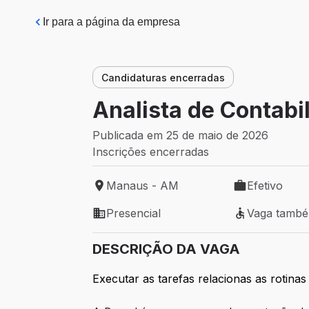
Pular para o conteúdo principal
Ir para a página da empresa
Candidaturas encerradas
Analista de Contabi
Publicada em 25 de maio de 2026
Inscrições encerradas
Manaus - AM
Efetivo
Local de trabalho: Manaus - AM
Tipo de vaga: 
Presencial
Vaga tamb
Modelo de trabalho: Presencial
Vaga também 
DESCRIÇÃO DA VAGA
Executar as tarefas relacionas as rotina