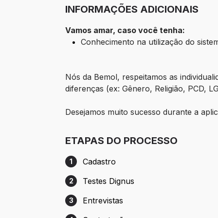
INFORMAÇÕES ADICIONAIS
Vamos amar, caso você tenha:
Conhecimento na utilização do siste
Nós da Bemol, respeitamos as individual
diferenças (ex: Gênero, Religião, PCD, 
Desejamos muito sucesso durante a aplic
ETAPAS DO PROCESSO
Cadastro
1
Etapa 1: Cadastro
Testes Dignus
2
Etapa 2: Testes Dignus
Entrevistas
3
Etapa 3: Entrevistas