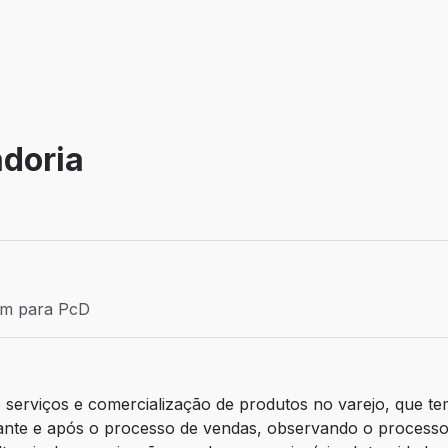
adoria
Efetivo
ém para PcD
para PcD
erviços e comercialização de produtos no varejo, que tem
urante e após o processo de vendas, observando o processo