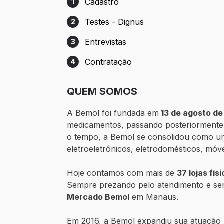
Cadastro
1
Etapa 1: Cadastro
Testes - Dignus
2
Etapa 2: Testes - Dignus
Entrevistas
3
Etapa 3: Entrevistas
Contratação
4
Etapa 4: Contratação
QUEM SOMOS
A Bemol foi fundada em
13 de agosto de
medicamentos, passando posteriormente p
o tempo, a Bemol se consolidou como um
eletroeletrônicos, eletrodomésticos, móv
Hoje contamos com mais de
37 lojas fís
Sempre prezando pelo atendimento e se
Mercado Bemol
em Manaus.
Em 2016, a Bemol expandiu sua atuação