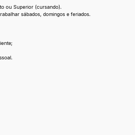
o ou Superior (cursando).
 trabalhar sábados, domingos e feriados.
ente;
ssoal.